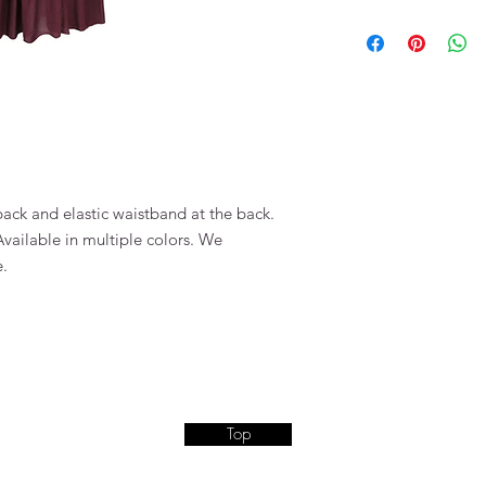
Cotton Modrib
ack and elastic waistband at the back.
Available in multiple colors. We
e.
Top