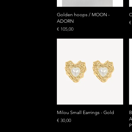
Snel overzicht
Golden hoops / MOON -
C
ADORN
P
€
Prijs
€ 105,00
Snel overzicht
Milou Small Earrings - Gold
B
A
Prijs
€ 30,00
P