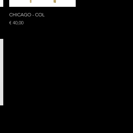
Snel overzicht
CHICAGO - COL
Prijs
€ 40,00