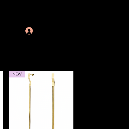
Inloggen
BOX
SALE
RETOUR
More
NEW