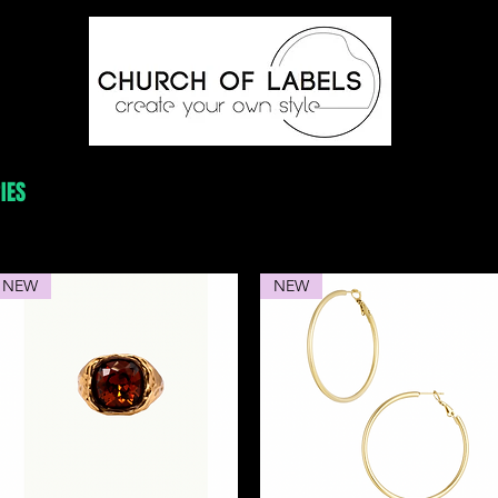
IES
BEAUTY
LIFESTYLE
WEDDING OUTFITS
GIFT 
NEW
NEW