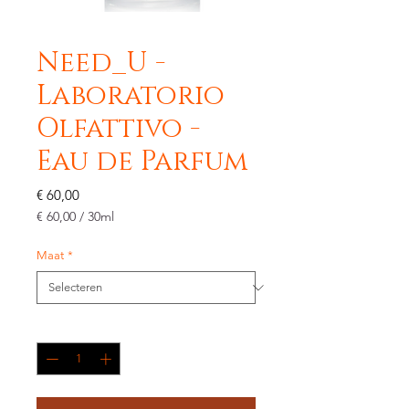
Need_U -
Laboratorio
Olfattivo -
Eau de Parfum
Prijs
€ 60,00
€ 60,00
/
30ml
€ 60,00
per
Maat
*
30
Milliliters
Aantal
*