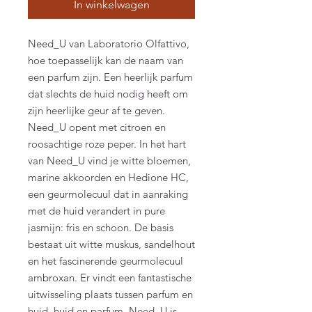
In winkelwagen
Need_U van Laboratorio Olfattivo,
hoe toepasselijk kan de naam van
een parfum zijn. Een heerlijk parfum
dat slechts de huid nodig heeft om
zijn heerlijke geur af te geven.
Need_U opent met citroen en
roosachtige roze peper. In het hart
van Need_U vind je witte bloemen,
marine akkoorden en Hedione HC,
een geurmolecuul dat in aanraking
met de huid verandert in pure
jasmijn: fris en schoon. De basis
bestaat uit witte muskus, sandelhout
en het fascinerende geurmolecuul
ambroxan. Er vindt een fantastische
uitwisseling plaats tussen parfum en
huid, huid en parfum. Need_U is