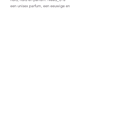
een unisex parfum, een eeuwige en
universele verklaring van de liefde.
Material & Care
Topnoten: Italiaanse citroen, roze peper
Hartnoten: witte bloemen, jasmijn
(Hedione HC), marine akkoorden
Basisnoten: ambroxan, sandelhout, witte
FAQ
musk
Algemene voorwaarden
Bestellen
Betalen
Privacy
Retourneren
Verzenden
Top