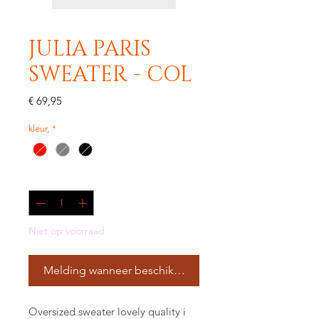
JULIA PARIS
SWEATER - COL
Prijs
€ 69,95
kleur,
*
Aantal
*
Niet op voorraad
Melding wanneer beschikbaar
Oversized sweater lovely quality i