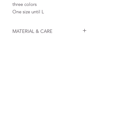
three colors
One size until L
MATERIAL & CARE
100 % COTTON
FAQ
Algemene voorwaarden
Bestellen
Betalen
Privacy
Retourneren
Verzenden
Top