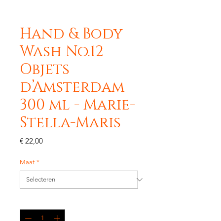
Hand & Body
Wash No.12
Objets
d’Amsterdam
300 ml - Marie-
Stella-Maris
Prijs
€ 22,00
Maat
*
Aantal
*