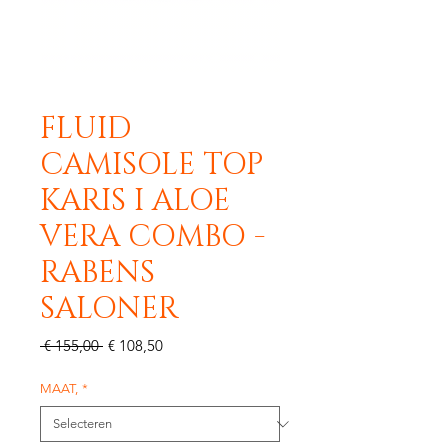
FLUID
CAMISOLE TOP
KARIS I ALOE
VERA COMBO -
RABENS
SALONER
Normale
Verkoopprijs
 € 155,00 
€ 108,50
prijs
MAAT,
*