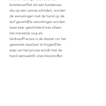
kunstenaarNet als een kunstenaar
die op een canvas schildert, worden
de wervelingen met de hand op de
stof geverfdDe wervelingen worden
twee keer geschilderd met alleen
het menselijk oog als
leidraadPrecisie is de sleutel om het
gewenste resultaat te krijgenElke
stap van het proces wordt met de
hand gemaaktAl onze kleurstoffen
worden met de hand gemaakt in
ons kleurenatelier op Bali. Hier
werken en werken we samen met
lokale ambachtslieden, die de kunst
en expertise van traditionele
verftechnieken al generaties lang
voortzetten. Op deze manier is elk
product uniek met